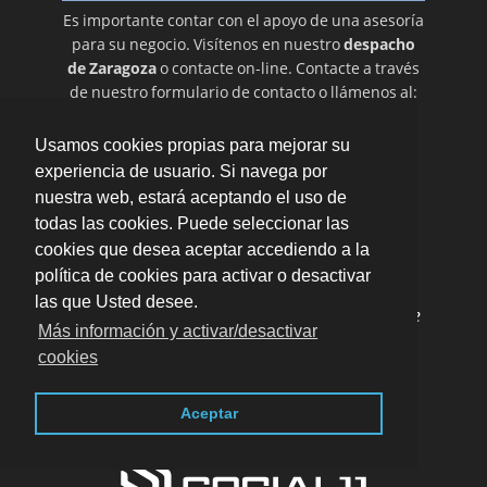
Es importante contar con el apoyo de una asesoría
para su negocio. Visítenos en nuestro
despacho
de Zaragoza
o contacte on-line. Contacte a través
de nuestro formulario de contacto o llámenos al:
876 008 400
Usamos cookies propias para mejorar su
experiencia de usuario. Si navega por
nuestra web, estará aceptando el uso de
todas las cookies. Puede seleccionar las
cookies que desea aceptar accediendo a la
política de cookies para activar o desactivar
las que Usted desee.
"Gracias a ellos no me tengo que preocupar de
Más información y activar/desactivar
los papeleos de contabilidad y legalidad,
cookies
resultando en más tiempo para dedicar a mi
empresa."
por
Gabriel
valoración
10
/
10
Enviar opinión
Aceptar