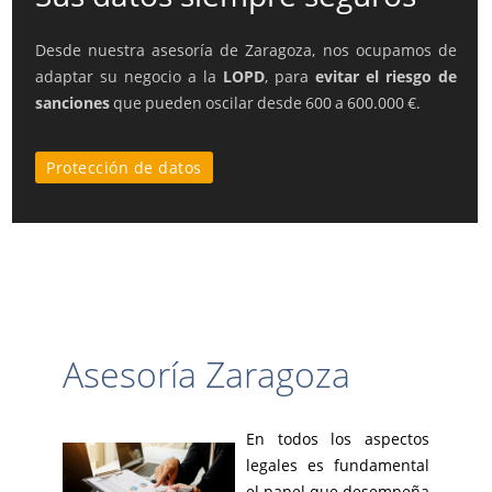
Desde nuestra asesoría de Zaragoza, nos ocupamos de
adaptar su negocio a la
LOPD
, para
evitar el riesgo de
sanciones
que pueden oscilar desde 600 a 600.000 €.
Protección de datos
Asesoría Zaragoza
En todos los aspectos
legales es fundamental
el papel que desempeña