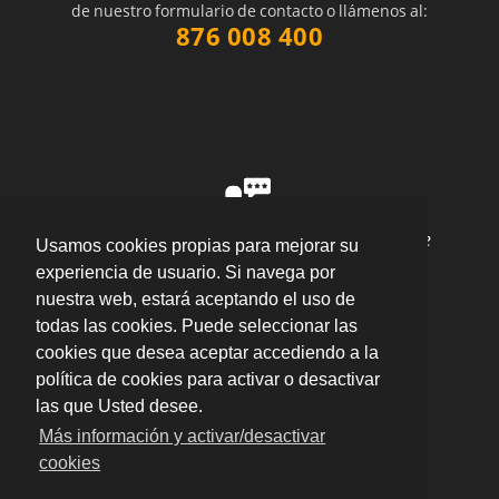
de nuestro formulario de contacto o llámenos al:
876 008 400
"Gracias a ellos no me tengo que preocupar de
Usamos cookies propias para mejorar su
los papeleos de contabilidad y legalidad,
experiencia de usuario. Si navega por
resultando en más tiempo para dedicar a mi
nuestra web, estará aceptando el uso de
empresa."
por
Gabriel
valoración
10
/
10
todas las cookies. Puede seleccionar las
Enviar opinión
cookies que desea aceptar accediendo a la
política de cookies para activar o desactivar
las que Usted desee.
Más información y activar/desactivar
cookies
Calle Cinco de Marzo 14, 2º B - 50004