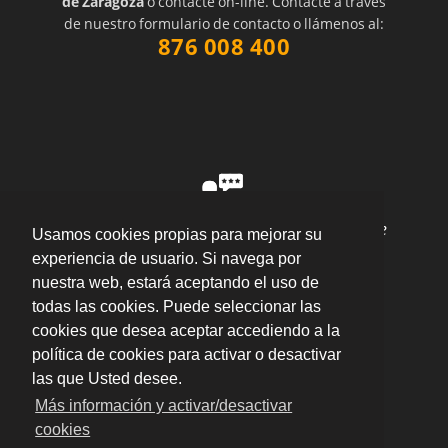
de Zaragoza
o contacte on-line. Contacte a través
de nuestro formulario de contacto o llámenos al:
876 008 400
"Gracias a ellos no me tengo que preocupar de
Usamos cookies propias para mejorar su
los papeleos de contabilidad y legalidad,
experiencia de usuario. Si navega por
resultando en más tiempo para dedicar a mi
nuestra web, estará aceptando el uso de
empresa."
por
Gabriel
valoración
10
/
10
todas las cookies. Puede seleccionar las
Enviar opinión
cookies que desea aceptar accediendo a la
política de cookies para activar o desactivar
las que Usted desee.
Más información y activar/desactivar
cookies