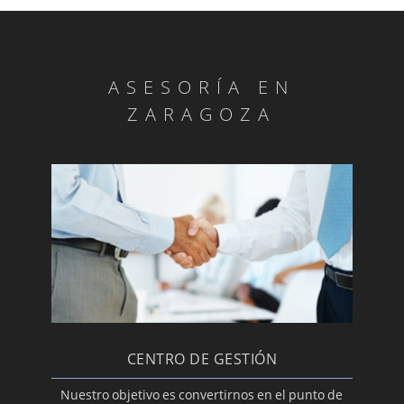
IVA
¿Por dónde empezar para invertir en el
extranjero?
¿Qué es una obligación solidaria?
ASESORÍA EN
Definición de ofertas y demandas de trabajo:
ZARAGOZA
asesoría en Zaragoza
Falta de publicidad de la Universalidad -
Compraventa
CENTRO DE GESTIÓN
Nuestro objetivo es convertirnos en el punto de